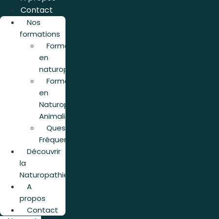
Contact
Nos
formations
Formation
en
naturopathie
Formation
en
Naturopathie
Animalière
Questions
Fréquentes
Découvrir
la
Naturopathie
A
propos
Contact