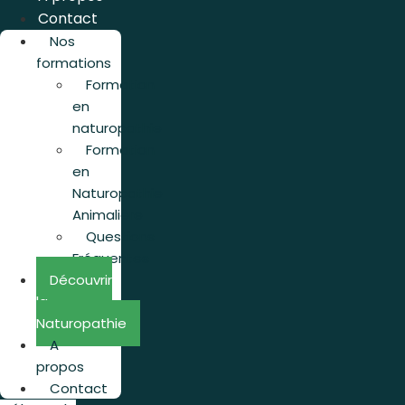
Contact
Nos
formations
Formation
en
naturopathie
Formation
en
Naturopathie
Animalière
Questions
Fréquentes
Découvrir
la
Naturopathie
A
propos
Contact