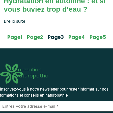
Hydratation en automne : et si
vous buviez trop d’eau ?
Lire la suite
Page
1
Page
2
Page
3
Page
4
Page
5
Formation
Naturopathe
Inscrivez-vous à notre newsletter pour rester informer sur nos
formations et conseils en naturopathie