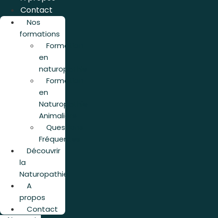
Contact
Nos
formations
Formation
en
naturopathie
Formation
en
Naturopathie
Animalière
Questions
Fréquentes
Découvrir
la
Naturopathie
A
propos
Contact