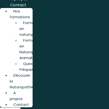
Contact
Nos
formations
Formation
en
naturopathie
Formation
en
Naturopathie
Animalière
Questions
Fréquentes
Découvrir
la
Naturopathie
A
propos
Contact