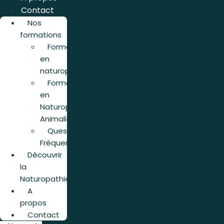
Contact
Nos
formations
Formation
en
naturopathie
Formation
en
Naturopathie
Animalière
Questions
Fréquentes
Découvrir
la
Naturopathie
A
propos
Contact