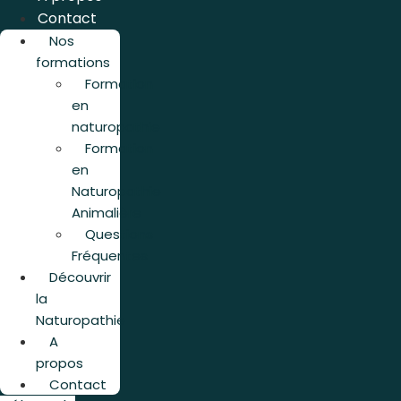
Contact
Nos
formations
Formation
en
naturopathie
Formation
en
Naturopathie
Animalière
Questions
Fréquentes
Découvrir
la
Naturopathie
A
propos
Contact