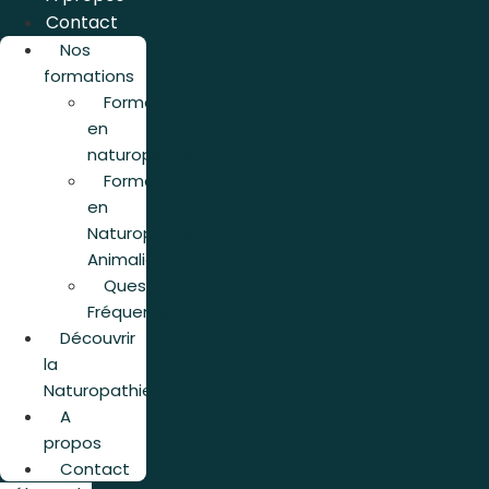
Contact
Nos
formations
Formation
en
naturopathie
Formation
en
Naturopathie
Animalière
Questions
Fréquentes
Découvrir
la
Naturopathie
A
propos
Contact