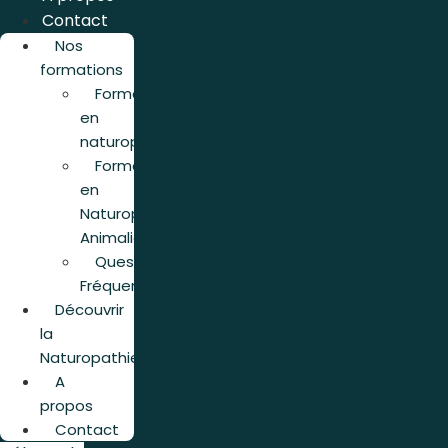
Contact
Nos
formations
Formation
en
naturopathie
Formation
en
Naturopathie
Animalière
Questions
Fréquentes
Découvrir
la
Naturopathie
A
propos
Contact