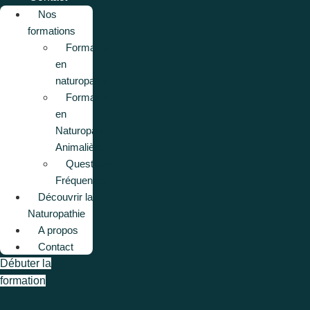
Nos
formations
Formation
en
naturopathie
Formation
en
Naturopathie
Animalière
Questions
Fréquentes
Découvrir la
Naturopathie
A propos
Contact
Débuter la
formation