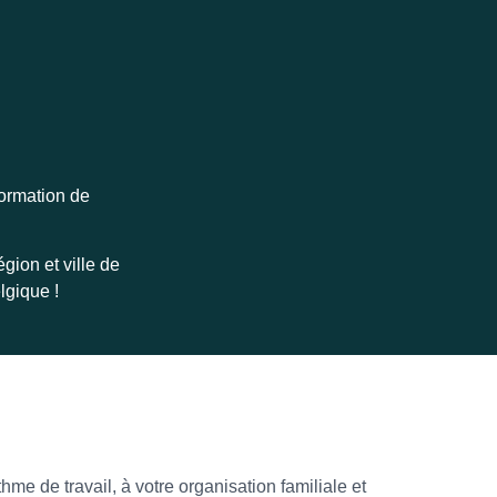
formation de
gion et ville de
elgique !
hme de travail, à votre organisation familiale et