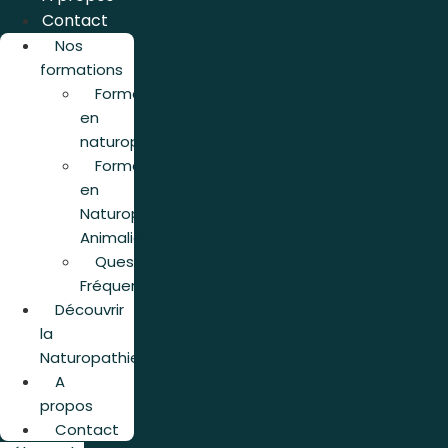
Contact
Nos
formations
Formation
en
naturopathie
Formation
en
Naturopathie
Animalière
Questions
Fréquentes
Découvrir
la
Naturopathie
A
propos
Contact