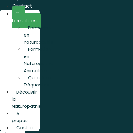
Contact
Nos
formations
Formation
en
naturopathie
Formation
en
Naturopathie
Animalière
Questions
Fréquentes
Découvrir
la
Naturopathie
A
propos
Contact