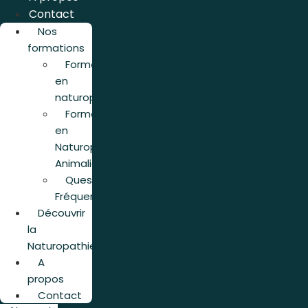
Contact
Nos
formations
Formation
en
naturopathie
Formation
en
Naturopathie
Animalière
Questions
Fréquentes
Découvrir
la
Naturopathie
A
propos
Contact