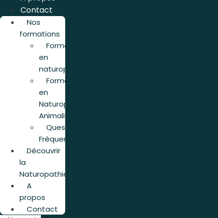
Contact
Nos
formations
Formation
en
naturopathie
Formation
en
Naturopathie
Animalière
Questions
Fréquentes
Découvrir
la
Naturopathie
A
propos
Contact