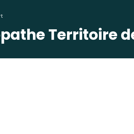
rt
athe Territoire de