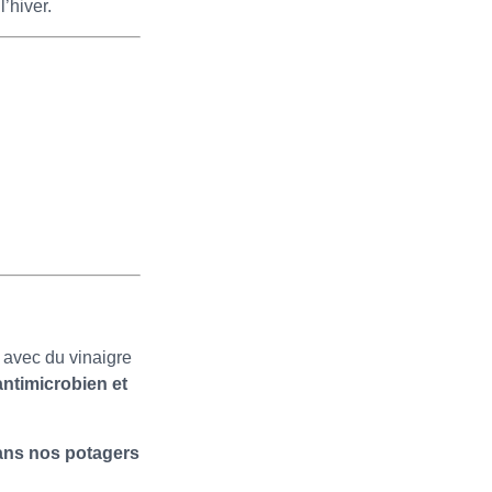
’hiver.
é avec du vinaigre
antimicrobien et
 dans nos potagers