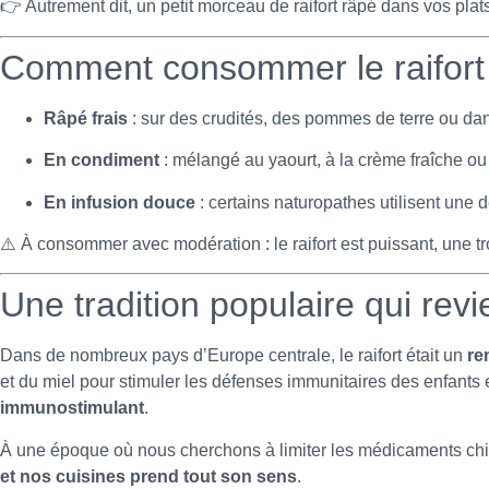
👉 Autrement dit, un petit morceau de raifort râpé dans vos plat
Comment consommer le raifort
Râpé frais
: sur des crudités, des pommes de terre ou dan
En condiment
: mélangé au yaourt, à la crème fraîche ou
En infusion douce
: certains naturopathes utilisent une d
⚠️ À consommer avec modération : le raifort est puissant, une tro
Une tradition populaire qui revi
Dans de nombreux pays d’Europe centrale, le raifort était un
re
et du miel pour stimuler les défenses immunitaires des enfants 
immunostimulant
.
À une époque où nous cherchons à limiter les médicaments chi
et nos cuisines prend tout son sens
.