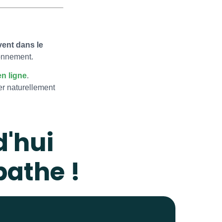
vent dans le
ronnement.
n ligne
.
er naturellement
'hui
pathe !