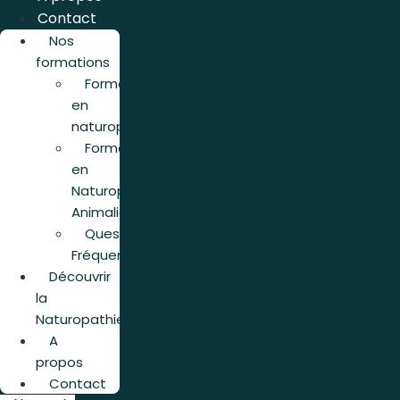
Contact
Nos
formations
Formation
en
naturopathie
Formation
en
Naturopathie
Animalière
Questions
Fréquentes
Découvrir
la
Naturopathie
A
propos
Contact