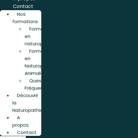
Contact
Nos
formations
Formation
en
naturopathie
Formation
en
Naturopathie
Animalière
Questions
Fréquentes
Découvrir
la
Naturopathie
A
propos
Contact