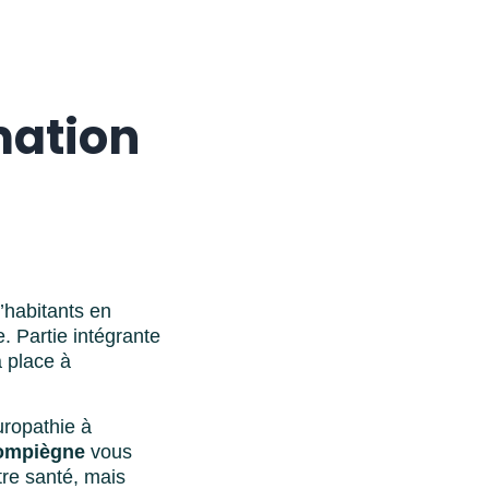
mation
’habitants en
 Partie intégrante
a place à
uropathie à
Compiègne
vous
tre santé, mais