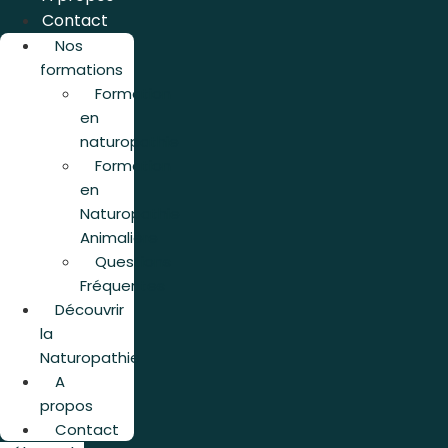
Contact
Nos
formations
Formation
en
naturopathie
Formation
en
Naturopathie
Animalière
Questions
Fréquentes
Découvrir
la
Naturopathie
A
propos
Contact