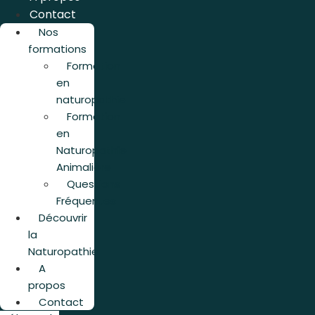
Contact
Nos
formations
Formation
en
naturopathie
Formation
en
Naturopathie
Animalière
Questions
Fréquentes
Découvrir
la
Naturopathie
A
propos
Contact