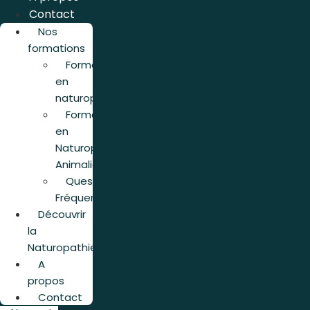
Contact
Nos
formations
Formation
en
naturopathie
Formation
en
Naturopathie
Animalière
Questions
Fréquentes
Découvrir
la
Naturopathie
A
propos
Contact