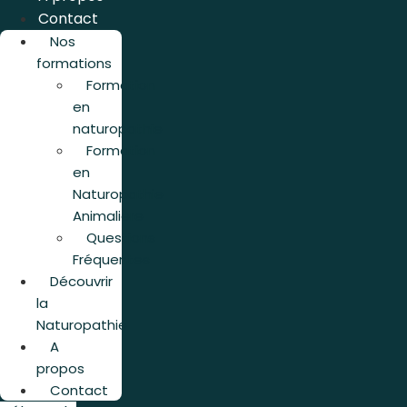
Contact
Nos
formations
Formation
en
naturopathie
Formation
en
Naturopathie
Animalière
Questions
Fréquentes
Découvrir
la
Naturopathie
A
propos
Contact