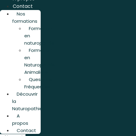
Contact
Nos
formations
Formation
en
naturopathie
Formation
en
Naturopathie
Animalière
Questions
Fréquentes
Découvrir
la
Naturopathie
A
propos
Contact