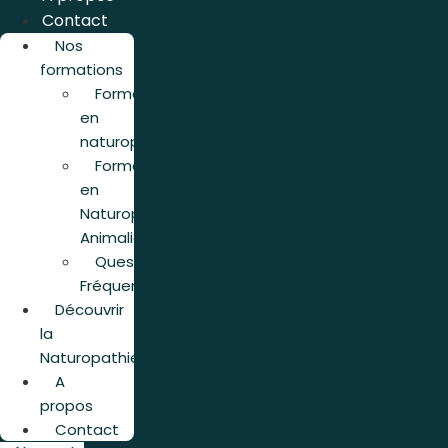
Contact
Nos
formations
Formation
en
naturopathie
Formation
en
Naturopathie
Animalière
Questions
Fréquentes
Découvrir
la
Naturopathie
A
propos
Contact