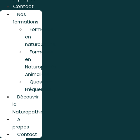
Contact
Nos
formations
Formation
en
naturopathie
Formation
en
Naturopathie
Animalière
Questions
Fréquentes
Découvrir
la
Naturopathie
A
propos
Contact