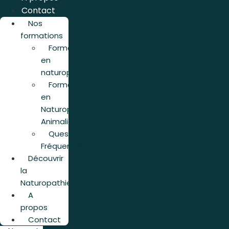
Contact
Nos
formations
Formation
en
naturopathie
Formation
en
Naturopathie
Animalière
Questions
Fréquentes
Découvrir
la
Naturopathie
A
propos
Contact