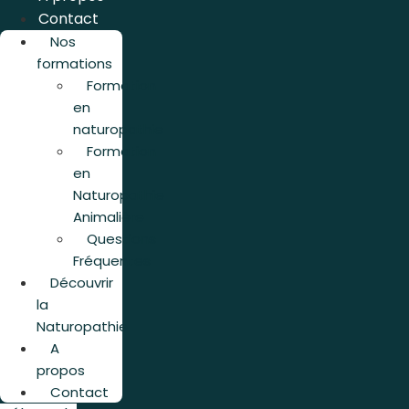
Contact
Nos
formations
Formation
en
naturopathie
Formation
en
Naturopathie
Animalière
Questions
Fréquentes
Découvrir
la
Naturopathie
A
propos
Contact