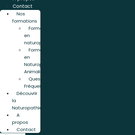
Contact
Nos
formations
Formation
en
naturopathie
Formation
en
Naturopathie
Animalière
Questions
Fréquentes
Découvrir
la
Naturopathie
A
propos
Contact