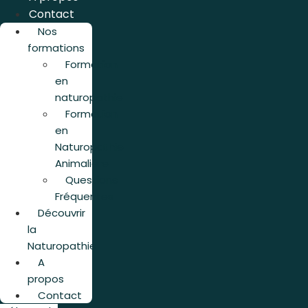
Contact
Nos
formations
Formation
en
naturopathie
Formation
en
Naturopathie
Animalière
Questions
Fréquentes
Découvrir
la
Naturopathie
A
propos
Contact