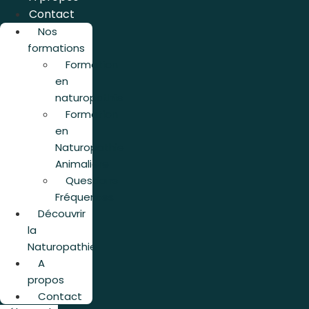
Contact
Nos
formations
Formation
en
naturopathie
Formation
en
Naturopathie
Animalière
Questions
Fréquentes
Découvrir
la
Naturopathie
A
propos
Contact