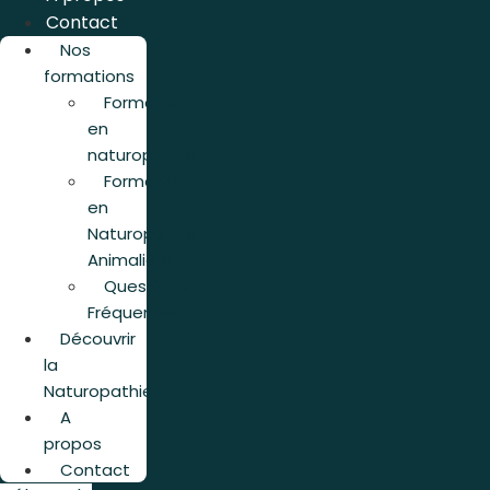
Contact
Nos
formations
Formation
en
naturopathie
Formation
en
Naturopathie
Animalière
Questions
Fréquentes
Découvrir
la
Naturopathie
A
propos
Contact