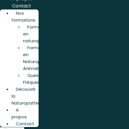
Contact
Nos
formations
Formation
en
naturopathie
Formation
en
Naturopathie
Animalière
Questions
Fréquentes
Découvrir
la
Naturopathie
A
propos
Contact