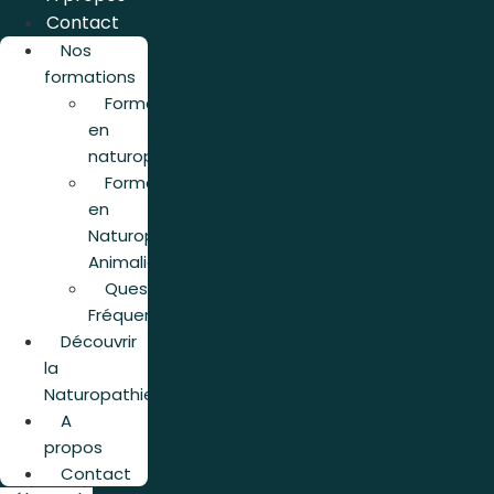
Contact
Nos
formations
Formation
en
naturopathie
Formation
en
Naturopathie
Animalière
Questions
Fréquentes
Découvrir
la
Naturopathie
A
propos
Contact