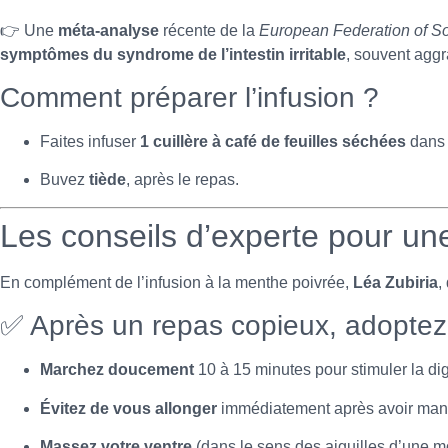
👉 Une
méta-analyse
récente de la
European Federation of Soc
symptômes du syndrome de l’intestin irritable
, souvent aggr
Comment préparer l’infusion ?
Faites infuser
1 cuillère à café de feuilles séchées
dans 
Buvez
tiède
, après le repas.
Les conseils d’experte pour un
En complément de l’infusion à la menthe poivrée,
Léa Zubiria
,
✅ Après un repas copieux, adoptez 
Marchez doucement
10 à 15 minutes pour stimuler la dig
Évitez de vous allonger
immédiatement après avoir man
Massez votre ventre
(dans le sens des aiguilles d’une m