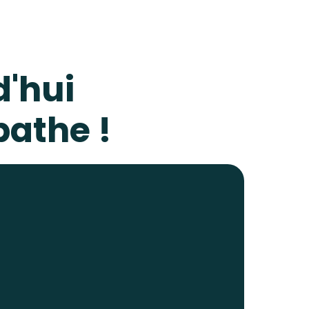
'hui
pathe !