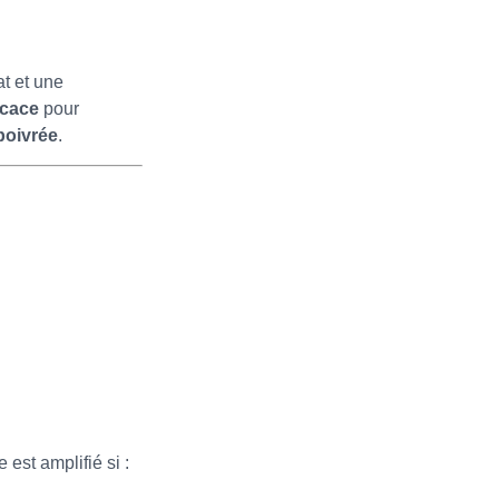
at et une
icace
pour
poivrée
.
est amplifié si :