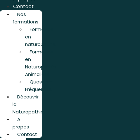
Contact
Nos
formations
Formation
en
naturopathie
Formation
en
Naturopathie
Animalière
Questions
Fréquentes
Découvrir
la
Naturopathie
A
propos
Contact