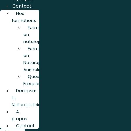
Contact
Nos
formations
Formation
en
naturopathie
Formation
en
Naturopathie
Animalière
Questions
Fréquentes
Découvrir
la
Naturopathie
A
propos
Contact