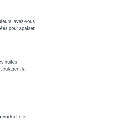
ouleurs, avez-vous
liées pour apaiser
es huiles
 soulagent la
menthol
, elle