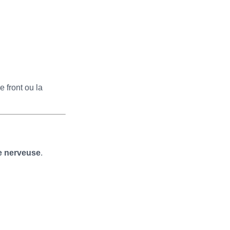
 front ou la
gue nerveuse
.