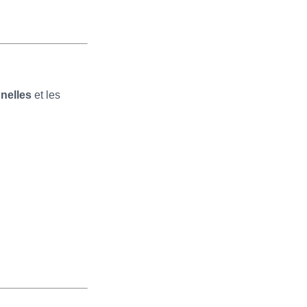
nelles
et les