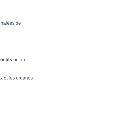
éphalées de
estifs
ou au
x et les organes