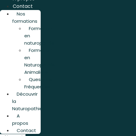
Contact
Nos
formations
Formation
en
naturopathie
Formation
en
Naturopathie
Animalière
Questions
Fréquentes
Découvrir
la
Naturopathie
A
propos
Contact