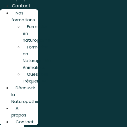
Contact
Nos
formations
Formation
en
naturopathie
Formation
en
Naturopathie
Animalière
Questions
Fréquentes
Découvrir
la
Naturopathie
A
propos
Contact