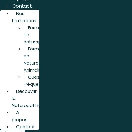
Contact
Nos
formations
Formation
en
naturopathie
Formation
en
Naturopathie
Animalière
Questions
Fréquentes
Découvrir
la
Naturopathie
A
propos
Contact