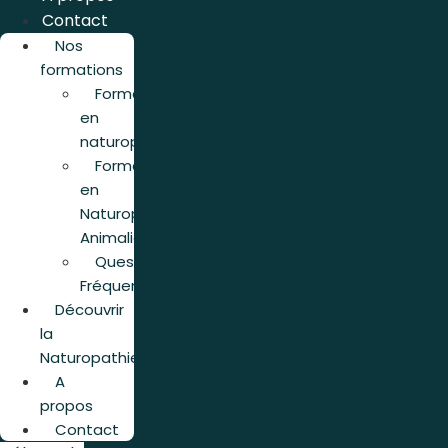
Contact
Nos
formations
Formation
en
naturopathie
Formation
en
Naturopathie
Animalière
Questions
Fréquentes
Découvrir
la
Naturopathie
A
propos
Contact