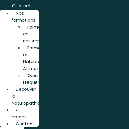
Contact
Nos
formations
Formation
en
naturopathie
Formation
en
Naturopathie
Animalière
Questions
Fréquentes
Découvrir
la
Naturopathie
A
propos
Contact